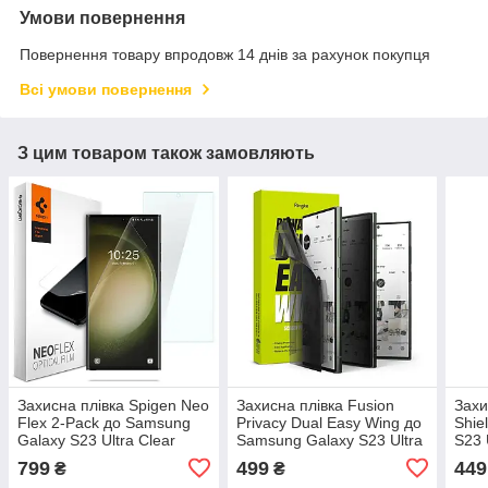
Умови повернення
Повернення товару впродовж 14 днів за рахунок покупця
Всі умови повернення
З цим товаром також замовляють
Захисна плівка Spigen Neo
Захисна плівка Fusion
Захи
Flex 2-Pack до Samsung
Privacy Dual Easy Wing до
Shie
Galaxy S23 Ultra Clear
Samsung Galaxy S23 Ultra
S23 
(AFL05943)
Clear (D5EW037)
799
499
449
₴
₴