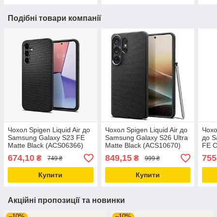
Подібні товари компанії
Чохол Spigen Liquid Air до
Чохол Spigen Liquid Air до
Чохо
Samsung Galaxy S23 FE
Samsung Galaxy S26 Ultra
до S
Matte Black (ACS06366)
Matte Black (ACS10670)
FE C
(AC
674,10
849,15
755
₴
₴
749 ₴
999 ₴
Купити
Купити
Акційні пропозиції та новинки
–10%
–10%