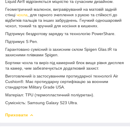
Liquid Air® відрізняється міцністю та сучасним дизайном.
Геометричний малюнок, вигравіруваний на матовій задній
стінці
чохла
, для
гарного зчеплення з рукою
та стійкості до
відбитків пальців та інших забруднень.
Гнучкий одношаровий
чохол, тонкий та зручний для носіння в кишенях.
Підтримує бездротову зарядку та технологію PowerShare.
Підтримує S Pen.
Гарантовано сумісний із захисним склом Spigen Glas.tR та
захисними плівками Spigen.
Бортики чохла та виріз під камерний блок вище рівня дисплея
та камер, чим забезпечується додатковий захист.
Виготовлений із застосуванням протиударної технології Air
Cushion®. Має протиударну сертифікацію за воєнним
стандартом Military Grade USA.
Матеріал: TPU (термопластичний поліуретан).
Сумісність: Samsung Galaxy S23 Ultra.
Приховати