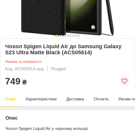
Чохол Spigen Liquid Air до Samsung Galaxy
S23 Ultra Matte Black (ACS05614)
Немає в наявності
Код: ACS05614-spg
Роздріб
749
₴
Опис
Характеристики
Доставка
Оплата
Умови п
Опис
Чохол Spigen Liquid Air у чорному кольорі.