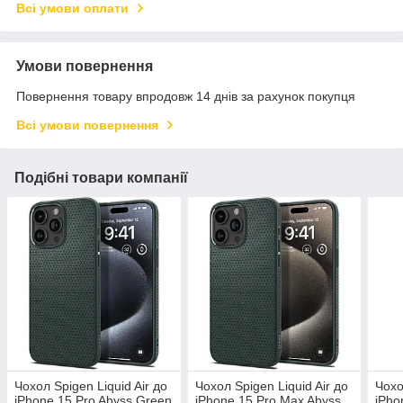
Всі умови оплати
Умови повернення
Повернення товару впродовж 14 днів за рахунок покупця
Всі умови повернення
Подібні товари компанії
Чохол Spigen Liquid Air до
Чохол Spigen Liquid Air до
Чохо
iPhone 15 Pro Abyss Green
iPhone 15 Pro Max Abyss
iPho