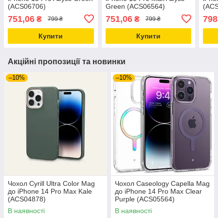
(ACS06706)
Green (ACS06564)
(AC
751,06
751,06
798
₴
₴
799 ₴
799 ₴
Купити
Купити
Акційні пропозиції та новинки
–10%
–10%
Чохол Cyrill Ultra Color Mag
Чохол Caseology Capella Mag
до iPhone 14 Pro Max Kale
до iPhone 14 Pro Max Clear
(ACS04878)
Purple (ACS05564)
В наявності
В наявності