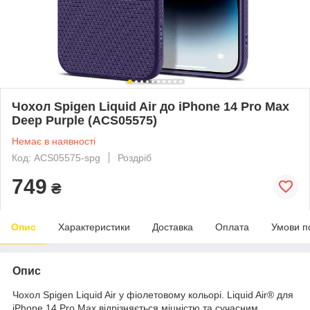
Чохол Spigen Liquid Air до iPhone 14 Pro Max
Deep Purple (ACS05575)
Немає в наявності
Код: ACS05575-spg
Роздріб
749
₴
Опис
Характеристики
Доставка
Оплата
Умови п
Опис
Чохол Spigen Liquid Air у фіолетовому кольорі. Liquid Air® для
iPhone 14 Pro Max відрізняється міцністю та сучасним