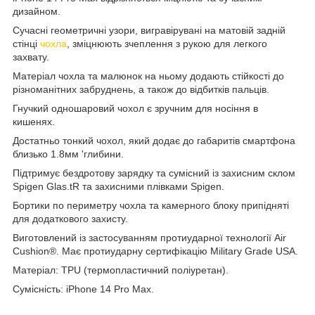
дизайном.
Сучасні геометричні узори,
вигравірувані на матовій задній
стінці
чохла
,
зміцнюють зчеплення з рукою
для легкого
захвату
.
Матеріал чохла та малюнок на ньому додають стійкості до
різноманітних забруднень, а також до відбитків пальців.
Гнучкий
одношаровий чохол є зручним для носіння в
кишенях.
Достатньо тонкий чохол, який додає до габаритів смартфона
близько 1.8мм 'глибини.
Підтримує бездротову зарядку та сумісний із захисним склом
Spigen Glas.tR та захисними плівками Spigen.
Бортики по периметру чохла та камерного блоку припідняті
для додаткового захисту.
Виготовлений із застосуванням протиударної технології Air
Cushion®. Має протиударну сертифікацію Military Grade USA.
Матеріал: TPU (термопластичний поліуретан).
Сумісність: iPhone 14 Pro Max.