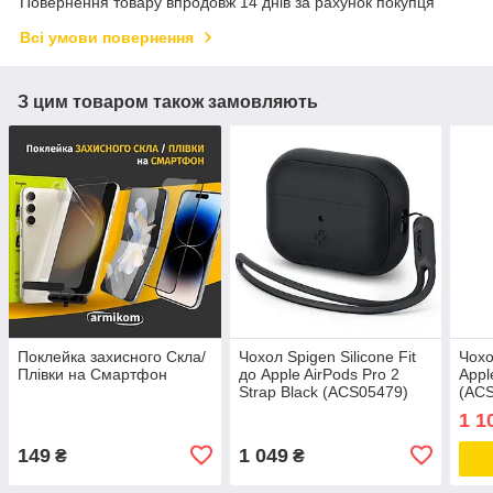
Повернення товару впродовж 14 днів за рахунок покупця
Всі умови повернення
З цим товаром також замовляють
Поклейка захисного Скла/
Чохол Spigen Silicone Fit
Чохо
Плівки на Смартфон
до Apple AirPods Pro 2
Appl
Strap Black (ACS05479)
(AC
1 1
149
1 049
₴
₴