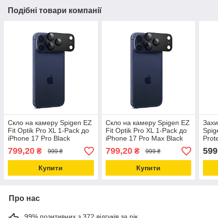
Подібні товари компанії
Скло на камеру Spigen EZ
Скло на камеру Spigen EZ
Захи
Fit Optik Pro XL 1-Pack до
Fit Optik Pro XL 1-Pack до
Spig
iPhone 17 Pro Black
iPhone 17 Pro Max Black
Prot
(AGL10644)
(AGL10649)
Pixe
799,20
799,20
599
₴
₴
999 ₴
999 ₴
(AG
Купити
Купити
Про нас
99% позитивних з 372 відгуків за рік