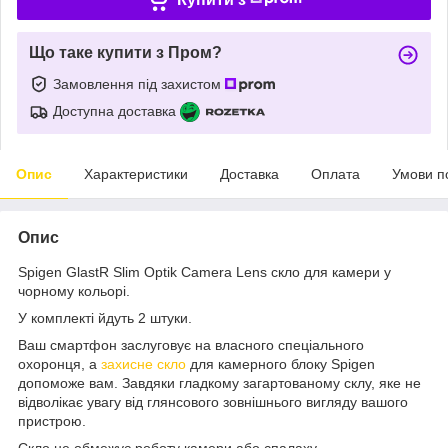
Що таке купити з Пром?
Замовлення під захистом
Доступна доставка
Опис
Характеристики
Доставка
Оплата
Умови п
Опис
Spigen GlastR Slim Optik Camera Lens скло для камери у
чорному кольорі.
У комплекті йдуть 2 штуки.
Ваш смартфон заслуговує на власного спеціального
охоронця, а
захисне скло
для камерного блоку Spigen
допоможе вам. Завдяки гладкому загартованому склу, яке не
відволікає увагу від глянсового зовнішнього вигляду вашого
пристрою.
Скло не обмежує роботу камери або спалаху.