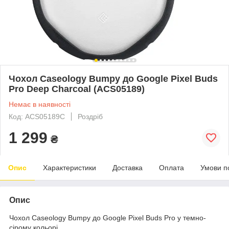
Чохол Caseology Bumpy до Google Pixel Buds
Pro Deep Charcoal (ACS05189)
Немає в наявності
Код: ACS05189C
Роздріб
1 299
₴
Опис
Характеристики
Доставка
Оплата
Умови п
Опис
Чохол Caseology Bumpy до Google Pixel Buds Pro у темно-
сірому кольорі.