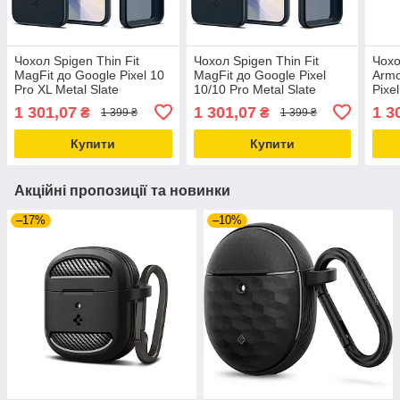
Чохол Spigen Thin Fit
Чохол Spigen Thin Fit
Чохо
MagFit до Google Pixel 10
MagFit до Google Pixel
Armo
Pro XL Metal Slate
10/10 Pro Metal Slate
Pixe
(ACS09723)
(ACS09700)
(AC
1 301,07
1 301,07
1 3
₴
₴
1 399 ₴
1 399 ₴
Купити
Купити
Акційні пропозиції та новинки
–17%
–10%