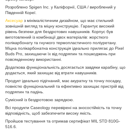
Розроблено Spigen Inc. у Каліфорнії, США / вироблений у
Південній Кореї.
Аксесуар
з мінімалістичним дизайном, що має стильний
зовнішній вигляд та міцну конструкцію. Гарантує високий
рівень безпеки для бездротових навушників. Корпус був
виготовлений із комбінації двох матеріалів: жорсткого
полікарбонату та гнучкого термопластичного поліуретану.
Міцна полікарбонатна конструкція ідеально прилягає до Pixel
Buds Pro, захищаючи їх від подряпин та пошкоджень при
повсякденному використанні.
Додаткова функціональність досягається завдяки карабіну, що
додається, який захищає від втрати навушників.
Продукт ідеально підігнаний, має акуратну та точну посадку,
повністю функціональний та ефективно захищає пристрій від
подряпин та падінь.
Сумісний із бездротовою зарядкою.
Всі продукти Caseology перевірені на зносостійкість та точну
відповідність, щоб забезпечити високу якість.
Пройшов тестування та отримав сертифікат MIL STD 810G-
516.6.