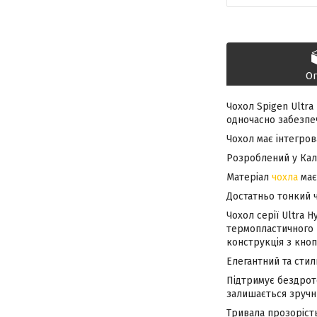
О
Чохол Spigen Ultra
одночасно забезпе
Чохол має інтегров
Розроблений у Калі
Матеріал
чохла
має
Достатньо тонкий ч
Чохол серії Ultra 
термопластичного п
конструкція з кноп
Елегантний та стил
Підтримує бездрото
залишається зручни
Тривала прозорість