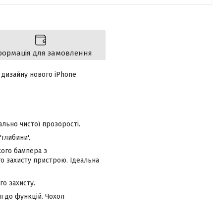
формація для замовлення
 дизайну нового iPhone
льно чистої прозорості.
глибини'.
кого бампера з
го захисту пристрою. Ідеальна
го захисту.
п до функцій. Чохол