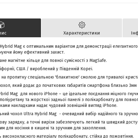
пис
Характеристики
Ін
 Hybrid Mag є оптимальним варіантом для демонстрації елегантного
чуючи йому ефективний захист.
ане магнітне кільце для повної сумісності з MagSafe.
форнії, США / вироблений у Південній Кореї.
 на пропитку спеціальною 'блакитною' смолою для тривалої криста
охол, який додає до початкових габаритів смартфона близько 3мм '
Hybrid Mag для нового iPhone – це ідеальне поєднання міцного гнуч
оліуретану та жорсткої задньої панелі з полікарбонату для повно
ками накладками надає чудовий зовнішній вигляд iPhone.
ьний чохол Ultra Hybrid Mag - очевидний вибір надійного та зручно
ву зарядку, а точні вирізи забезпечують легкий та швидкий досту
м для носіння в кишені та зручним для захоплення.
 висококласного матеріалу полікарбонату, стійка до пожовтіння.