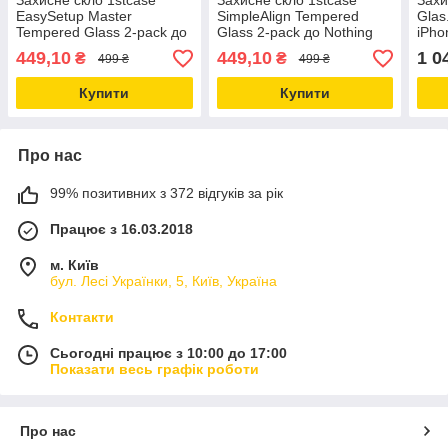
Захисне скло 1stcase
Захисне скло 1stcase
Захи
EasySetup Master
SimpleAlign Tempered
Glas
Tempered Glass 2-pack до
Glass 2-pack до Nothing
iPho
iPhone 16 Pro Max/17 Pro
Phone (2a) / (2a) Plus
(AG
449,10
449,10
1 0
₴
₴
499 ₴
499 ₴
Max Clear (SLA3000)
Clear (SLA3004)
Купити
Купити
Про нас
99% позитивних з 372 відгуків за рік
Працює з 16.03.2018
м. Київ
бул. Лесі Українки, 5, Київ, Україна
Контакти
Сьогодні працює з 10:00 до 17:00
Показати весь графік роботи
Про нас