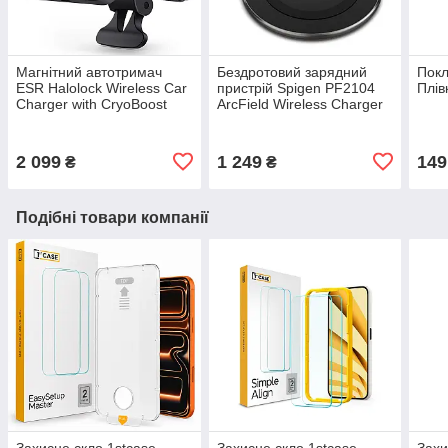
Магнітний автотримач
Бездротовий зарядний
Покл
ESR Halolock Wireless Car
пристрій Spigen PF2104
Плів
Charger with CryoBoost
ArcField Wireless Charger
Black (2C5400203)
15W Black (ACH04374)
2 099
1 249
149
₴
₴
Подібні товари компанії