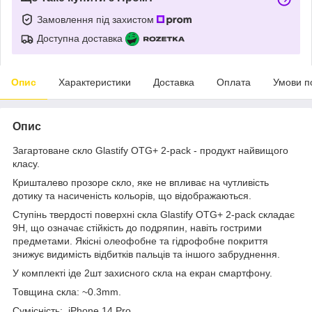
Замовлення під захистом
Доступна доставка
Опис
Характеристики
Доставка
Оплата
Умови п
Опис
Загартоване скло Glastify OTG+ 2-pack - продукт найвищого
класу.
Кришталево прозоре скло, яке не впливає на чутливість
дотику та насиченість кольорів, що відображаються.
Ступінь твердості поверхні скла Glastify OTG+ 2-pack складає
9H, що означає стійкість до подряпин, навіть гострими
предметами. Якісні олеофобне та гідрофобне покриття
знижує видимість відбитків пальців та іншого забруднення.
У комплекті іде 2шт захисного скла на екран смартфону.
Товщина скла: ~0.3mm.
Сумісність: iPhone 14 Pro.