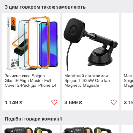
З цим товаром також замовляють
Захисне скло Spigen
Магнітний автотримач
Магн
Glas.tR Align Master Full
Spigen ITS35W OneTap
Spig
Cover 2-Pack до iPhone 14
Magnetic Magsafe
Magn
Pro Black (AGL05216)
Dashboard 7.5 W Car
W Ca
Mount Black (ACP02616)
(AC
1 149
3 699
3 1
₴
₴
Подібні товари компанії