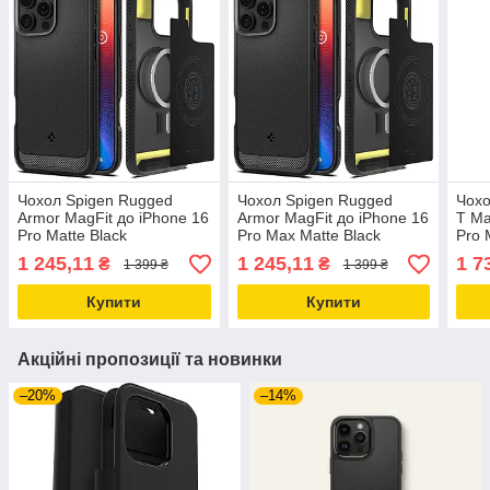
Чохол Spigen Rugged
Чохол Spigen Rugged
Чохо
Armor MagFit до iPhone 16
Armor MagFit до iPhone 16
T Ma
Pro Matte Black
Pro Max Matte Black
Pro 
(ACS08115)
(ACS07986)
1 245,11
1 245,11
1 7
₴
₴
1 399 ₴
1 399 ₴
Купити
Купити
Акційні пропозиції та новинки
–20%
–14%