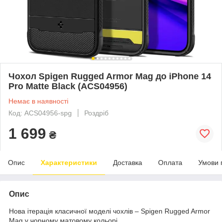
Чохол Spigen Rugged Armor Mag до iPhone 14
Pro Matte Black (ACS04956)
Немає в наявності
Код: ACS04956-spg
Роздріб
1 699
₴
Опис
Характеристики
Доставка
Оплата
Умови 
Опис
Нова ітерація класичної моделі чохлів – Spigen Rugged Armor
Mag у чорному матовому кольорі.