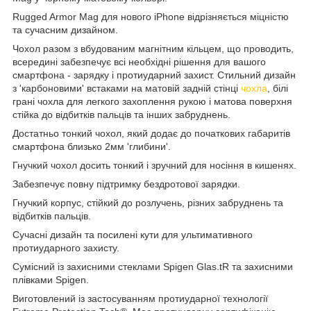
Rugged Armor Mag для нового iPhone відрізняється міцністю
та сучасним дизайном.
Чохол разом з вбудованим магнітним кільцем, що проводить,
всередині забезпечує всі необхідні рішення для вашого
смартфона - зарядку і протиударний захист. Стильний дизайн
з 'карбоновими' встаками на матовій задній стінці
чохла
, білі
грані чохла для легкого захоплення рукою і матова поверхня
стійка до відбитків пальців та інших забруднень.
Достатньо тонкий чохол, який додає до початкових габаритів
смартфона близько 2мм 'глибини'.
Гнучкий чохол досить тонкий і зручний для носіння в кишенях.
Забезпечує повну підтримку бездротової зарядки.
Гнучкий корпус, стійкий до розлучень, різних забруднень та
відбитків пальців.
Сучасні дизайн та посилені кути для ультимативного
протиударного захисту.
Сумісний із захисними стеклами Spigen Glas.tR та захисними
плівками Spigen.
Виготовлений із застосуванням протиударної технології