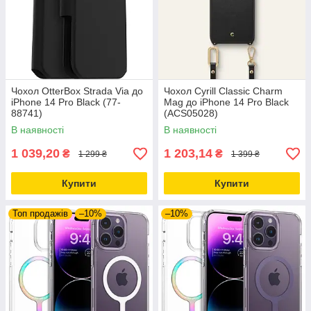
Чохол OtterBox Strada Via до
Чохол Cyrill Classic Charm
iPhone 14 Pro Black (77-
Mag до iPhone 14 Pro Black
88741)
(ACS05028)
В наявності
В наявності
1 039,20
1 203,14
₴
₴
1 299 ₴
1 399 ₴
Купити
Купити
Топ продажів
–10%
–10%