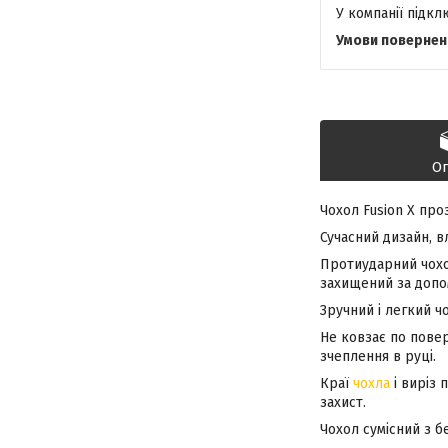
У компанії підк
О
Чохол Fusion X пр
Сучасний дизайн, вл
Протиударний чохол
захищений за допо
Зручний і легкий ч
Не ковзає по повер
зчеплення в руці.
Краї
чохла
і виріз 
захист.
Чохол сумісний з 