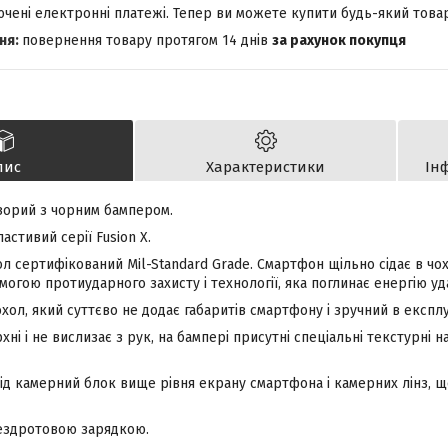
лючені електронні платежі. Тепер ви можете купити будь-який това
повернення товару протягом 14 днів
за рахунок покупця
пис
Характеристики
Ін
озорий з чорним бампером.
астивий серії Fusion X.
 сертифікований Mil-Standard Grade. Смартфон щільно сідає в чохо
могою протиударного захисту і
технології, яка поглинає
енергію уд
охол, який суттєво не додає габаритів смартфону і зручний в експлу
хні і не вислизає з рук, на бампері присутні спеціальні текстурні 
під камерний блок вище рівня екрану смартфона і камерних лінз, 
бездротовою зарядкою.