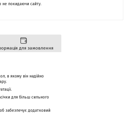
р не покидаючи сайту.
формація для замовлення
л, в якому він надійно
ару.
атації.
насічки для більш сильного
щоб забезпечує додатковий