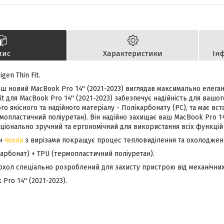
пис
Характеристики
Ін
en Thin Fit.
аш новий MacBook Pro 14'' (2021-2023) виглядав максимально елега
Fit для MacBook Pro 14'' (2021-2023) забезпечує надійність для вашо
го якісного та надійного матеріалу - Полікарбонату (PC), та має вс
мопластичний поліуретан). Він надійно захищає ваш MacBook Pro 14''
онально зручний та ергономічний для використання всіх функцій M
йн
чохла
з вирізами покращує процес тепловиділення та охолоджен
карбонат) + TPU (термопластичний поліуретан).
охол спеціально розроблений для захисту пристрою від механічних
Pro 14'' (2021-2023).