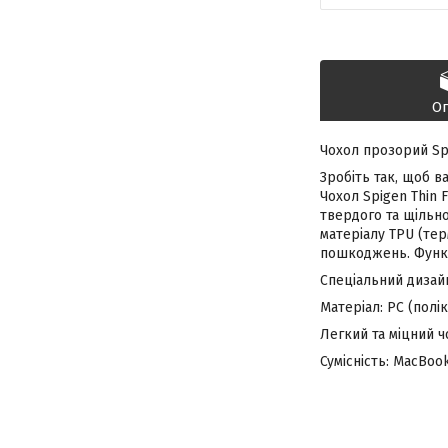
О
Чохол прозорий Spig
Зробіть так, щоб в
Чохол Spigen Thin 
твердого та щільно
матеріалу TPU (тер
пошкоджень. Функці
Спеціальний диза
Матеріал: PC (полі
Легкий та міцний ч
Сумісність: MacBook 