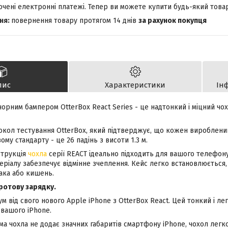
лючені електронні платежі. Тепер ви можете купити будь-який това
повернення товару протягом 14 днів
за рахунок покупця
пис
Характеристики
Ін
 чорним бампером OtterBox
React Series - це надтонкий і міцний ч
окол тестування OtterBox, який підтверджує, що кожен вироблений
ому стандарту - це 26 падінь з висоти 1.3 м.
нструкція
чохла
серії REACT ідеально підходить для вашого телефону
еріалу забезпечує відмінне зчеплення.
Кейс легко встановлюється, 
ака або кишень.
ротову зарядку.
м від свого нового Apple iPhone з OtterBox
React
. Цей тонкий і л
 вашого iPhone.
а чохла не додає значних габаритів смартфону iPhone, чохол легк