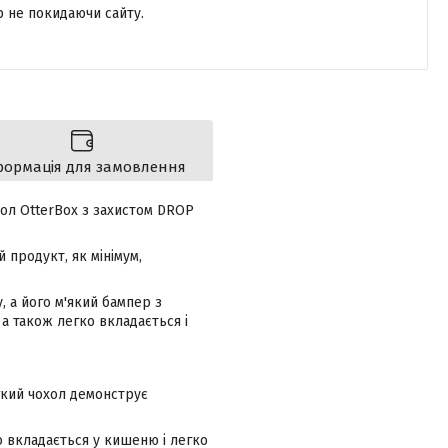
р не покидаючи сайту.
формація для замовлення
охол OtterBox з захистом DROP
 продукт, як мінімум,
, а його м'який бампер з
а також легко вкладається і
егкий чохол демонструє
о вкладається у кишеню і легко