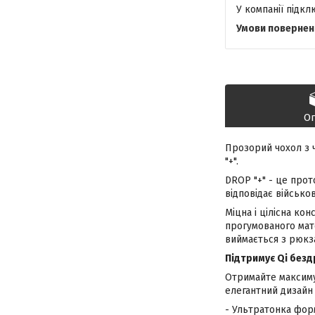
У компанії підк
О
Прозорий чохол з
"+".
DROP "+" - це прот
відповідає військов
Міцна і цілісна ко
прогумованого мат
виймається з рюкз
Підтримує Qi безд
Отримайте максиму
елегантний дизайн
- Ультратонка форм