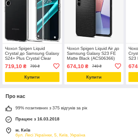
Чохол Spigen Liquid
Чохол Spigen Liquid Air до
Чохо
Crystal до Samsung Galaxy
Samsung Galaxy S23 FE
Crys
S24+ Plus Crystal Clear
Matte Black (ACS06366)
S23 
(ACS07323)
(AC
719,10
674,10
674
₴
₴
799 ₴
749 ₴
Купити
Купити
Про нас
99% позитивних з 375 відгуків за рік
Працює з 16.03.2018
м. Київ
бул. Лесі Українки, 5, Київ, Україна