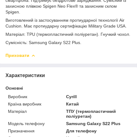
смартфона. Підтримує бездротове заряджання. Сумісний із
захисною плівкою Spigen Neo Flex® та захисним склом
Spigen.
Виготовлений із застосуванням протиударної технології Air
Cushion. Має протиударну сертифікацію Military Grade USA.
Матеріал: TPU (термопластичний поліуретан). Гнучкий чохол.
Сумісність:
Samsung Galaxy S22 Plus.
Приховати
Характеристики
Основні
Виробник
Cyrill
Країна виробник
Китай
Матеріал
ТПУ (термопластичний
поліуретан)
Модель телефону
Samsung Galaxy S22 Plus
Призначення
Для телефону