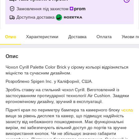
Замовлення під захистом
Доступна доставка
Опис
Характеристики
Доставка
Оплата
Умови п
Опис
Чохол Cyrill Palette Color Brick у сірому кольорі відрізняється
міцністю та сучасним дизайном.
Розроблено Spigen Inc. у Каліфорнії, США.
Зробіть ставку на стильний чохол Cyrill. Виготовлений із
застосуванням протиударної технології Air Cushion. Завдяки
ергономічному дизайну, зручний в експлуатації.
Підняті края по периметру бампера та камерного блоку
чохла
вище за рівень дисплея та камер, що підвищує надійність
захисту від небажаного пошкодження. Має функціональні
вирізи, які забезпечують вільний доступ до портів та зручне
використання кнопок. Чи не збільшує значно габарити