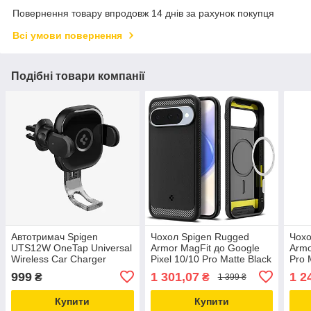
Повернення товару впродовж 14 днів за рахунок покупця
Всі умови повернення
Подібні товари компанії
Автотримач Spigen
Чохол Spigen Rugged
Чохо
UTS12W OneTap Universal
Armor MagFit до Google
Armo
Wireless Car Charger
Pixel 10/10 Pro Matte Black
Pro 
Mount 15W Black
(ACS09698)
(AC
999
1 301,07
1 2
₴
₴
1 399 ₴
(ACP01279)
Купити
Купити