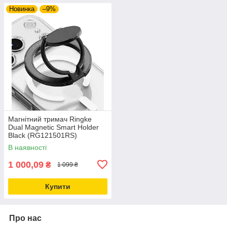
Новинка
–9%
Магнітний тримач Ringke
Dual Magnetic Smart Holder
Black (RG121501RS)
В наявності
1 000,09
₴
1 099 ₴
Купити
Про нас