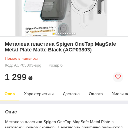
Металева пластина Spigen OneTap MagSafe
Metal Plate Matte Black (ACP03803)
Немає в наявності
Код: ACP03803-spg
Роздріб
1 299
₴
Опис
Характеристики
Доставка
Оплата
Умови п
Опис
Металева пластина Spigen OneTap MagSafe Metal Plate в
матовому чорному кольорі. Перетворіть практично будь-чохол