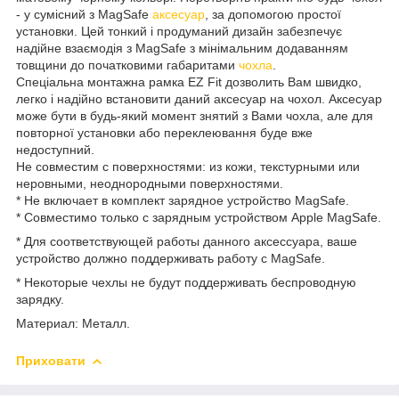
- у сумісний з MagSafe
аксесуар
, за допомогою простої
установки. Цей тонкий і продуманий дизайн забезпечує
надійне взаємодія з MagSafe з мінімальним додаванням
товщини до початковими габаритами
чохла
.
Спеціальна монтажна рамка EZ Fit дозволить Вам швидко,
легко і надійно встановити даний аксесуар на чохол. Аксесуар
може бути в будь-який момент знятий з Вами чохла, але для
повторної установки або переклеювання буде вже
недоступний.
Не совместим с поверхностями: из кожи, текстурными или
неровными, неоднородными поверхностями.
* Не включает в комплект зарядное устройство MagSafe.
* Совместимо только с зарядным устройством Apple MagSafe.
* Для соответствующей работы данного аксессуара, ваше
устройство должно поддерживать работу с MagSafe.
* Некоторые чехлы не будут поддерживать беспроводную
зарядку.
Материал: Металл.
Приховати