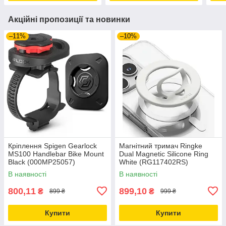
Акційні пропозиції та новинки
–11%
–10%
Кріплення Spigen Gearlock
Магнітний тримач Ringke
MS100 Handlebar Bike Mount
Dual Magnetic Silicone Ring
Black (000MP25057)
White (RG117402RS)
В наявності
В наявності
800,11
899,10
₴
₴
899 ₴
999 ₴
Купити
Купити