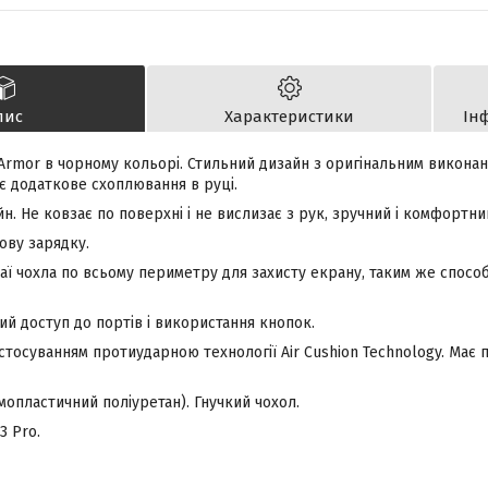
пис
Характеристики
Ін
Armor в чорному кольорі. Стильний дизайн з оригінальним виконан
ає додаткове схоплювання в руці.
н. Не ковзає по поверхні і не вислизає з рук, зручний і комфортний
ову зарядку.
раї чохла по всьому периметру для захисту екрану, таким же спос
й доступ до портів і використання кнопок.
стосуванням протиударною технології Air Cushion Technology. Має
мопластичний поліуретан). Гнучкий чохол.
3 Pro.