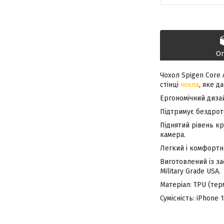
О
Чохол Spigen Core 
стінці
чохла
, яке д
Ергономічний дизай
Підтримує бездрот
Піднятий рівень к
камера.
Легкий і комфортни
Виготовлений із за
Military Grade USA.
Матеріал: TPU (тер
Сумісність: iPhone 1