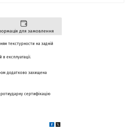
формація для замовлення
ням текстурности на задній
 в експлуатації.
обом додатково захищена
 протиударну сертифікацію