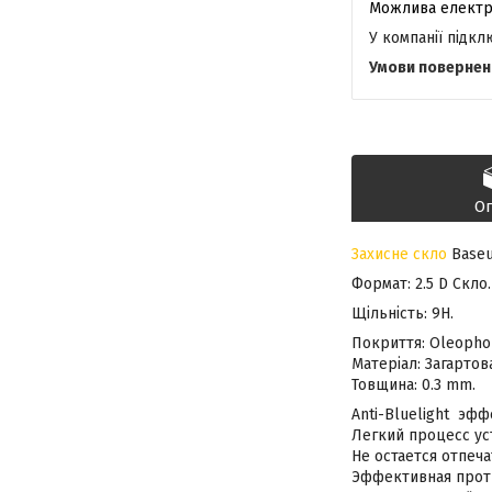
У компанії підк
О
Захисне скло
Baseus
Формат: 2.5 D Скло.
Щільність: 9H.
Покриття: Oleophob
Матеріал: Загартов
Товщина: 0.3 mm.
Anti-Bluelight эф
Легкий процесс ус
Не остается отпеч
Эффективная проти