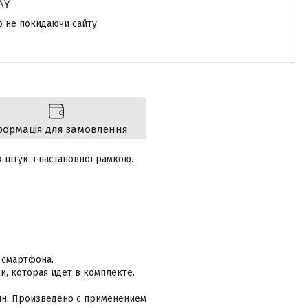
р не покидаючи сайту.
формація для замовлення
-х штук з настановної рамкою.
 смартфона.
, которая идет в комплекте.
ин. Произведено с применением