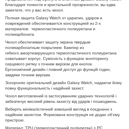
Благодаря тонкости и кристальной прозрачности, вы едва
заметите, что у вас есть чехол.
Полная защита Galaxy Watch от царапин, ударов и
повреждений обеспечивается конструкцией из 2-х
материалов: термопластичного полиуретана и
поликарбоната.
Чехол обеспечивает защиту экрана твердым
поликарбонатным покрытием. Бампер из
гибкого амортизирующего термопластичного полиуретана
охватывает корпус. Сумісність з функцією моніторингу
серцевого ритму з точним вирізом для кнопок.
Ергономічний дизайн і повний доступ до функцій годин,
завдяки точним вирізам.
Зохороняє оригінальний дизайн Galaxy Watch, надаючи йому
повну функціональність і надійний захист.
Чохол виготовлений із застосуванням ударних технологій і
забезпечує високий рівень захисту від ударів і пошкоджень.
Виберіть мінімалістичний зовнішній вигляд в поєднанні з
надійним захистом. Формована конструкція не додає об'єму
пристрою.
Матеріал: TPU (термопластичний поліуретан) + РС