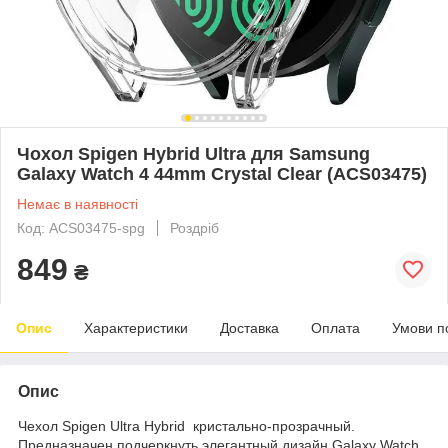
Чохол Spigen Hybrid Ultra для Samsung
Galaxy Watch 4 44mm Crystal Clear (ACS03475)
Немає в наявності
Код: ACS03475-spg
Роздріб
849
₴
Опис
Характеристики
Доставка
Оплата
Умови п
Опис
Чехол Spigen Ultra Hybrid кристально-прозрачный.
Предназначен подчеркнуть элегантный дизайн Galaxy Watch.