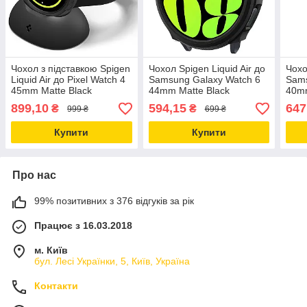
Чохол з підставкою Spigen
Чохол Spigen Liquid Air до
Чохо
Liquid Air до Pixel Watch 4
Samsung Galaxy Watch 6
Sams
45mm Matte Black
44mm Matte Black
40mm
(ACS11222)
(ACS06392)
(AC
899,10
594,15
647
₴
₴
999 ₴
699 ₴
Купити
Купити
Про нас
99% позитивних з 376 відгуків за рік
Працює з 16.03.2018
м. Київ
бул. Лесі Українки, 5, Київ, Україна
Контакти