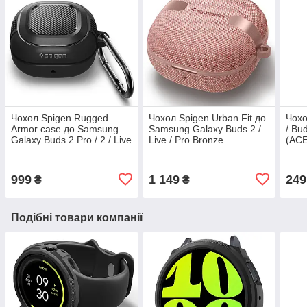
Чохол Spigen Rugged
Чохол Spigen Urban Fit до
Чохо
Armor case до Samsung
Samsung Galaxy Buds 2 /
/ Bu
Galaxy Buds 2 Pro / 2 / Live
Live / Pro Bronze
(AC
/ Pro Matte Black
(ASD01443)
(ASD01276)
999
1 149
249
₴
₴
Подібні товари компанії