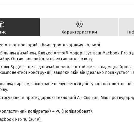
пис
Характеристики
Ін
ed Armor прозорий з бампером в чорному кольорі.
більним дизайном, Rugged Armor® модернізує ваш Macbook Pro з д
айну. Оптимізований для ефективного захисту.
 від Spigen - це надзвичайно легка і в той же час надміцна броня
омпонентної конструкції, завдяки якій він ідеально поєднується і
наним вирізам, чохол забезпечує легкий доступ до всіх портів і кн
ріву.
стосуванням протиударною технології Air Cushion. Має протиударну
мопластичний поліуретан) + PC (Полікарбонат).
acbook Pro 16 (2019).