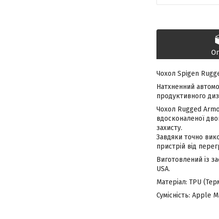
О
Чохол Spigen Rugg
Натхненний автомо
продуктивного диз
Чохол Rugged Armor
вдосконаленої двок
захисту.
Завдяки точно вико
пристрій від перег
Виготовлений із за
USA.
Матеріал: TPU (Тер
Сумісність: Apple M