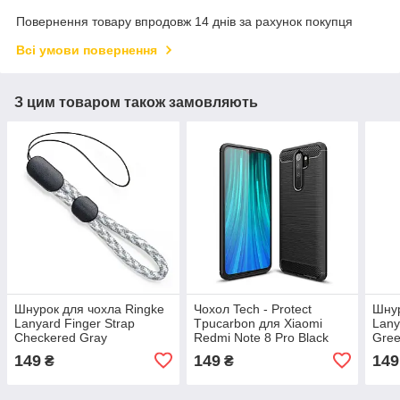
Повернення товару впродовж 14 днів за рахунок покупця
Всі умови повернення
З цим товаром також замовляють
Шнурок для чохла Ringke
Чохол Tech - Protect
Шнур
Lanyard Finger Strap
Tpucarbon для Xiaomi
Lany
Checkered Gray
Redmi Note 8 Pro Black
Gree
(RWSP023)
(RW
149
149
149
₴
₴