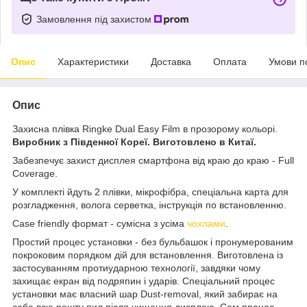
Замовлення під захистом
Опис
Характеристики
Доставка
Оплата
Умови п
Опис
Захисна плівка Ringke Dual Easy Film в прозорому кольорі.
Виробник з Південної Кореї. Виготовлено в Китаї.
Забезпечує захист дисплея смартфона від краю до краю - Full
Coverage.
У комплекті йдуть 2 плівки, мікрофібра, спеціальна карта для
розгладження, волога серветка, інструкція по встановленню.
Case friendly формат - сумісна з усіма
чохлами
.
Простий процес установки - без бульбашок і пронумерованим
покроковим порядком дій для встановлення. Виготовлена із
застосуванням протиударною технології, завдяки чому
захищає екран від подряпин і ударів. Спеціальний процес
установки має власний шар Dust-removal, який забирає на
себе всю решту пил після чищення дисплею. Сам процес