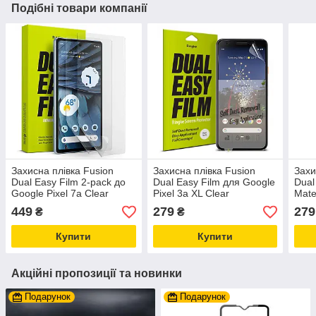
Подібні товари компанії
Захисна плівка Fusion
Захисна плівка Fusion
Захи
Dual Easy Film 2-pack до
Dual Easy Film для Google
Dual
Google Pixel 7a Clear
Pixel 3a XL Clear
Mate
(D2E054)
(ESGG0003)
(ES
449
279
279
₴
₴
Купити
Купити
Акційні пропозиції та новинки
Подарунок
Подарунок