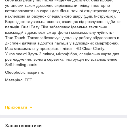
установки також дозволяє вирівнювати плівку і повторно
встановлювати на екран для більш точної отцентровки перед
наклейкою за рахунок спеціального шару (Див. Інструкцію).
Водовідштовхувальна основа, захищає від розлучень відбитків
пальців. Dual Easy Film забезпечує ідеальне тактильне
взаємодій з дисплеєм смартфона і максимальну чуйність -
True Touch. Також забезпечує ідеальну роботу вбудованого в
дисплей датчика відбитків пальців у відповідних смартфонах.
Має максимальну прозорість плівки - HD Clear Clarity.
У комплекті йдуть 2 плівки, мікрофібра, спеціальна карта для
розгладження, волога серветка, інструкція по встановленню.
Self-healing опція.
Oleophobic покриття.
Матеріал: PET.
Приховати
Характеристики