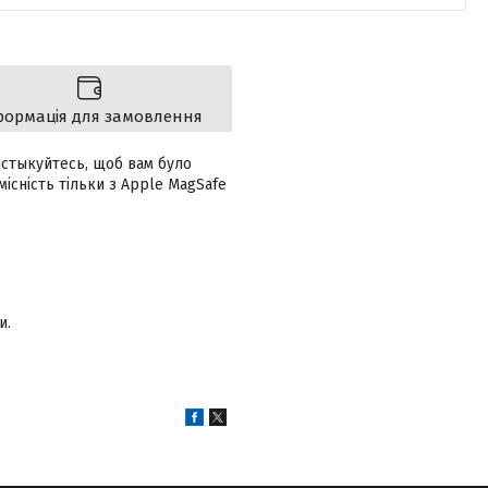
формація для замовлення
истыкуйтесь, щоб вам було
місність тільки з Apple MagSafe
и.