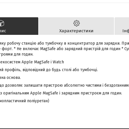
пис
Характеристики
Ін
яку робочу станцію або тумбочку в концентратор для зарядки. Пр
е форт. * Не включає MagSafe або зарядний пристрій для годин * Су
троями для годин.
 екосистем Apple MagSafe і Watch
ий профіль, відповідний до будь столі або тумбочці.
зна основа.
 що дозволяє залишати пристрою абсолютно чистими і бездоганним
и з оригінальним Apple MagSafe і зарядним пристроєм для годин.
рмопластичний поліуретан)