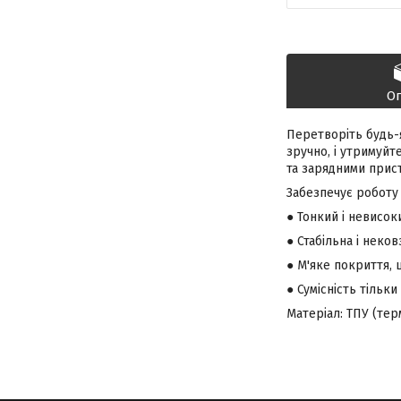
О
Перетворіть будь-
зручно, і утримуйт
та зарядними прис
Забезпечує роботу
● Тонкий і невисок
● Стабільна і неков
● М'яке покриття,
● Сумісність тільк
Матеріал: ТПУ (те