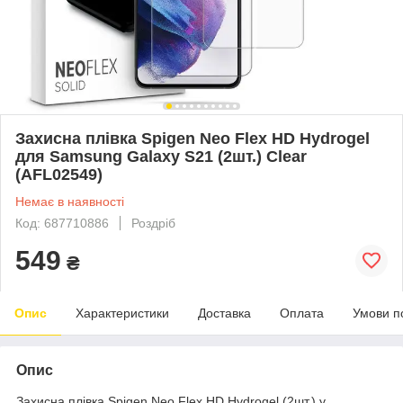
Захисна плівка Spigen Neo Flex HD Hydrogel
для Samsung Galaxy S21 (2шт.) Clear
(AFL02549)
Немає в наявності
Код: 687710886
Роздріб
549
₴
Опис
Характеристики
Доставка
Оплата
Умови п
Опис
Захисна плівка Spigen Neo Flex HD Hydrogel (2шт.) у