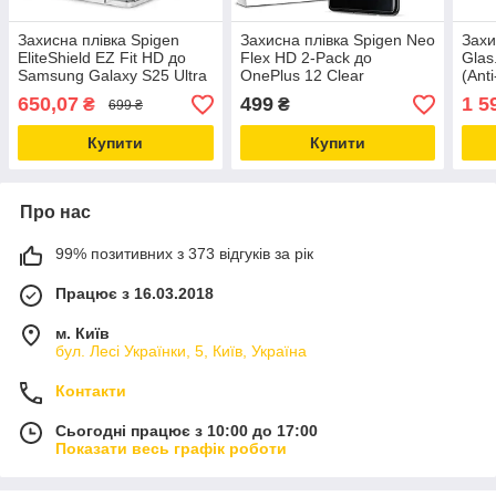
Захисна плівка Spigen
Захисна плівка Spigen Neo
Захи
EliteShield EZ Fit HD до
Flex HD 2-Pack до
Glas
Samsung Galaxy S25 Ultra
OnePlus 12 Clear
(Ant
(AFL09083)
(AFL07582)
Sams
650,07
499
1 5
₴
₴
699 ₴
Matt
Купити
Купити
Про нас
99% позитивних з 373 відгуків за рік
Працює з 16.03.2018
м. Київ
бул. Лесі Українки, 5, Київ, Україна
Контакти
Сьогодні працює з 10:00 до 17:00
Показати весь графік роботи