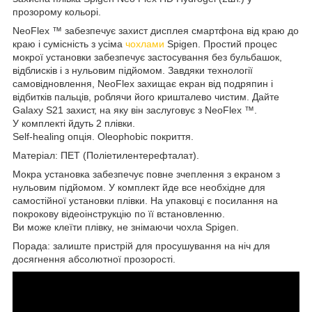
прозорому кольорі.
NeoFlex ™ забезпечує захист дисплея смартфона від краю до
краю і сумісність з усіма
чохлами
Spigen. Простий процес
мокрої установки забезпечує застосування без бульбашок,
відблисків і з нульовим підйомом. Завдяки технології
самовідновлення, NeoFlex захищає екран від подряпин і
відбитків пальців, роблячи його кришталево чистим. Дайте
Galaxy S21 захист, на яку він заслуговує з NeoFlex ™.
У комплекті йдуть 2 плівки.
Self-healing опція. Oleophobic покриття.
Матеріал: ПЕТ (Поліетилентерефталат).
Мокра установка забезпечує повне зчеплення з екраном з
нульовим підйомом. У комплект йде все необхідне для
самостійної установки плівки. На упаковці є посилання на
покрокову відеоінструкцію по її встановленню.
Ви може клеїти плівку, не знімаючи чохла Spigen.
Порада: залиште пристрій для просушування на ніч для
досягнення абсолютної прозорості.