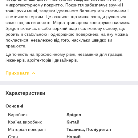
микротекстурному покриттю. Покриття забезпечує зручні і
точні рухи миші, завдяки ідеального балансу між статичним і
кінетичним тертям. Це означає, що миша завжди рухається
саме так, як ви хочете. Міцна тришарова конструкція килимка
Spigen включає в себе верхній шар і силіконову основу, що
робить її стабільною і однорідною поверхнею, на яку можна
покластися, незалежно від того, наскільки швидко ви
працюєте.
Це точність на професійному рівні, незамінна для гравців,
інженерів, архітекторів і дизайнерів.
Приховати
Характеристики
Основні
Виробник
Spigen
Країна виробник
Китай
Матеріал поверхні
Тканина, Поліуретан
Стан
Новий