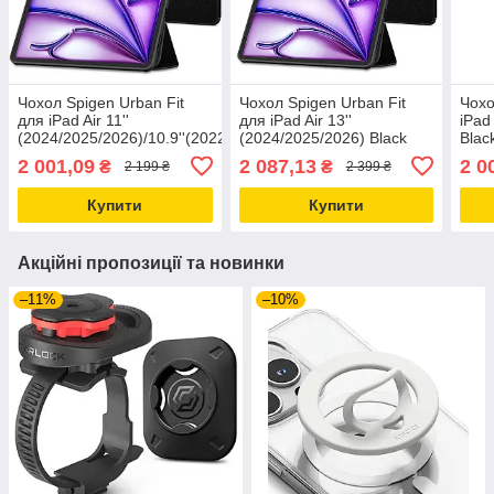
Чохол Spigen Urban Fit
Чохол Spigen Urban Fit
Чохо
для iPad Air 11''
для iPad Air 13''
iPad
(2024/2025/2026)/10.9''(2022/2020)
(2024/2025/2026) Black
Blac
Black (ACS07754)
(ACS07671)
2 001,09
2 087,13
2 0
₴
₴
2 199 ₴
2 399 ₴
Купити
Купити
Акційні пропозиції та новинки
–11%
–10%