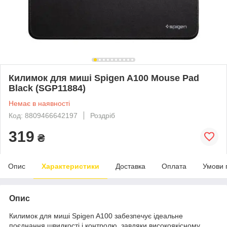
Килимок для миші Spigen A100 Mouse Pad
Black (SGP11884)
Немає в наявності
Код: 8809466642197
Роздріб
319
₴
Опис
Характеристики
Доставка
Оплата
Умови 
Опис
Килимок для миші Spigen A100 забезпечує ідеальне
поєднання швидкості і контролю, завдяки високоякісному