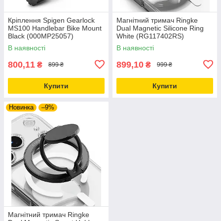
Кріплення Spigen Gearlock
Магнітний тримач Ringke
MS100 Handlebar Bike Mount
Dual Magnetic Silicone Ring
Black (000MP25057)
White (RG117402RS)
В наявності
В наявності
800,11
899,10
₴
₴
899 ₴
999 ₴
Купити
Купити
Новинка
–9%
Магнітний тримач Ringke