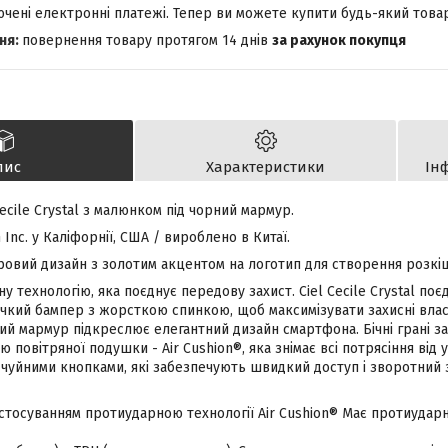
лючені електронні платежі. Тепер ви можете купити будь-який това
повернення товару протягом 14 днів
за рахунок покупця
пис
Характеристики
Ін
Cecile Crystal з малюнком під чорний мармур.
Inc. у Каліфорнії, США / вироблено в Китаї.
овий дизайн з золотим акцентом на логотип для створення розкі
у технологію, яка поєднує передову захист. Ciel Cecile Crystal поє
чкий бампер з жорсткою спинкою, щоб максимізувати захисні власт
ий мармур підкреслює елегантний дизайн смартфона. Бічні грані з
 повітряної подушки - Air Cushion®, яка знімає всі потрясіння від 
 чуйними кнопками, які забезпечують швидкий доступ і зворотний 
стосуванням протиударною технології Air Cushion® Має протиударн