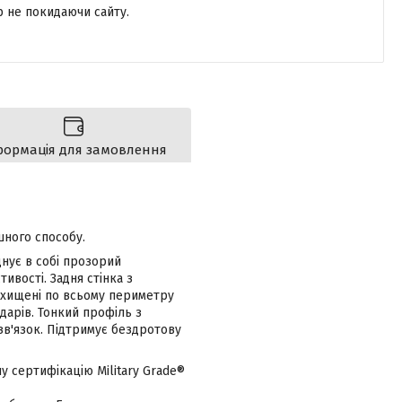
р не покидаючи сайту.
формація для замовлення
шного способу.
днує в собі прозорий
ивості. Задня стінка з
ахищені по всьому периметру
ударів. Тонкий профіль з
зв'язок. Підтримує бездротову
у сертифікацію Military Grade®