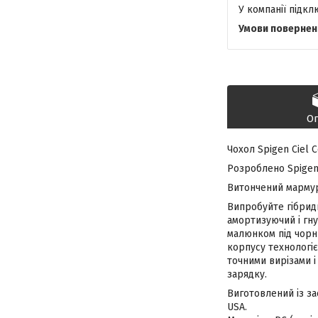
У компанії підк
О
Чохол Spigen Ciel 
Розроблено Spigen 
Витончений мармур
Випробуйте гібридн
амортизуючий і гну
малюнком під чорн
корпусу технологією
точними вирізами і
зарядку.
Виготовлений із за
USA.