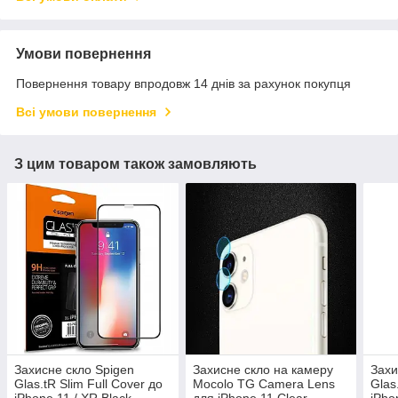
Умови повернення
Повернення товару впродовж 14 днів за рахунок покупця
Всі умови повернення
З цим товаром також замовляють
Захисне скло Spigen
Захисне скло на камеру
Захи
Glas.tR Slim Full Cover до
Mocolo TG Camera Lens
Glas
iPhone 11 / XR Black
для iPhone 11 Clear
iPho