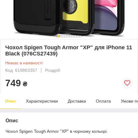
Чохол Spigen Tough Armor "XP" для iPhone 11
Black (076CS27439)
Немає в наявності
Код: 619863357
Роздріб
749
₴
Опис
Характеристики
Доставка
Оплата
Умови п
Опис
Чохол Spigen Tough Armor "XP" в чорному кольорі.