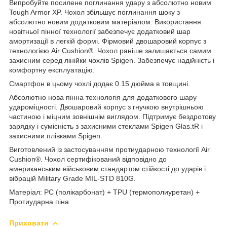
Випробуйте посилене поглинання удару з абсолютно новим
Tough Armor XP. Чохол збільшує поглинання шоку з
абсолютно новим додатковим матеріалом. Використання
новітньої пінної технології забезпечує додатковий шар
амортизації в легкій формі. Фірмовий двошаровий корпус з
технологією Air Cushion®. Чохол раніше залишається самим
захисним серед лінійки чохлів Spigen. Забезпечує надійність і
комфортну експлуатацію.
Смартфон в цьому чохлі додає 0.15 дюйма в товщині.
Абсолютно нова пінна технологія для додаткового шару
удароміцності. Двошаровий корпус з гнучкою внутрішньою
частиною і міцним зовнішнім виглядом. Підтримує бездротову
зарядку і сумісність з захисними стеклами Spigen Glas.tR і
захисними плівками Spigen.
Виготовлений із застосуванням протиударною технології Air
Cushion®. Чохол сертифікований відповідно до
американським військовим стандартом стійкості до ударів і
вібрацій Military Grade MIL-STD 810G.
Матеріал: PC (полікарбонат) + TPU (термополиуретан) +
Протиударна піна.
Приховати