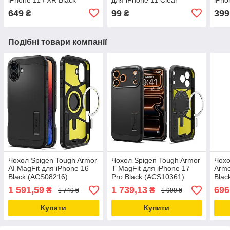
(064GL25233)
(06
649
99
399
₴
₴
Подібні товари компанії
Чохол Spigen Tough Armor
Чохол Spigen Tough Armor
Чохо
AI MagFit для iPhone 16
T MagFit для iPhone 17
Armo
Black (ACS08216)
Pro Black (ACS10361)
Blac
1 591,59
1 739,13
696
₴
₴
1 749 ₴
1 999 ₴
Купити
Купити