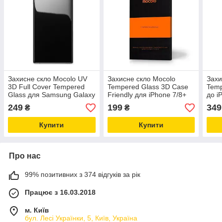
Захисне скло Mocolo UV
Захисне скло Mocolo
Захи
3D Full Cover Tempered
Tempered Glass 3D Case
Temp
Glass для Samsung Galaxy
Friendly для iPhone 7/8+
до i
S20 Clear
Plus Black
(G4a
249
199
349
₴
₴
Купити
Купити
Про нас
99% позитивних з 374 відгуків за рік
Працює з 16.03.2018
м. Київ
бул. Лесі Українки, 5, Київ, Україна