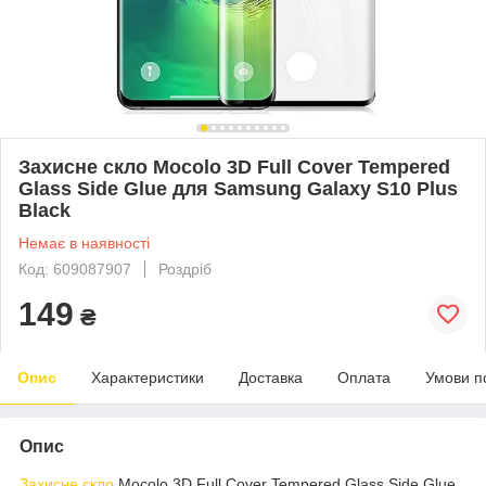
Захисне скло Mocolo 3D Full Cover Tempered
Glass Side Glue для Samsung Galaxy S10 Plus
Black
Немає в наявності
Код: 609087907
Роздріб
149
₴
Опис
Характеристики
Доставка
Оплата
Умови п
Опис
Захисне скло
Mocolo 3D Full Cover Tempered Glass Side Glue