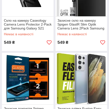
Скло на камеру Caseology
Захисне скло на камеру
Camera Lens Protector 2-Pack
Spigen GlastR Slim Optik
для Samsung Galaxy S21
Camera Lens 2Pack Samsung
Ultra Black (AGL02532)
Galaxy S21 Ultra Black
Немає в наявності
Немає в наявності
(AGL02733)
549
549
₴
₴
Захисне покриття Spigen
Захисна плівка Fusion Easy