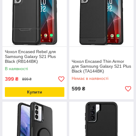
Чохол Encased Rebel для
Samsung Galaxy S21 Plus
Black (RB144BK)
Чохол Encased Thin Armor
для Samsung Galaxy S21 Plus
В наявності
Black (TA144BK)
399
Немає в наявності
₴
899 ₴
599
₴
Купити