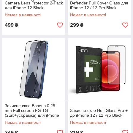
Camera Lens Protector 2-Pack
Defender Full Cover Glass для
для iPhone 12 Black
iPhone 12 / 12 Pro Black
(AGL02308)
(G7F023)
Немає в наявності
Немає в наявності
499
299
₴
₴
Захисне скло Baseus 0.25
mm Full screen FG TG
Захисне скло Hofi Glass Pro +
(2шт.+уст.рамка) для iPhone
до iPhone 12 / 12 Pro Black
12/12 Pro Black
Немає в наявності
Немає в наявності
(SGAPIPH61P-KC01)
349
219
₴
₴