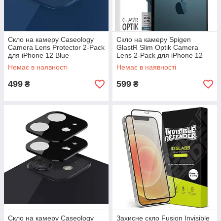
Скло на камеру Caseology
Скло на камеру Spigen
Camera Lens Protector 2-Pack
GlastR Slim Optik Camera
для iPhone 12 Blue
Lens 2-Pack для iPhone 12
(AGL02567)
Pro Pacific Blue (AGL02460)
Немає в наявності
Немає в наявності
499
599
₴
₴
Скло на камеру Caseology
Захисне скло Fusion Invisible