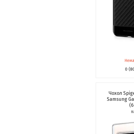
Нема
0 (8
Чохол Spige
Samsung Gal
(6