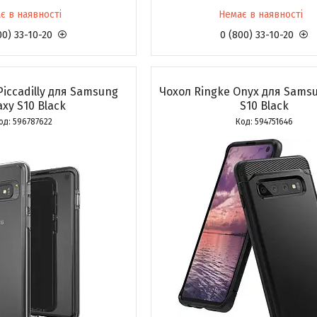
є в наявності
Немає в наявності
00) 33-10-20
0 (800) 33-10-20
Piccadilly для Samsung
Чохол Ringke Onyx для Samsu
axy S10 Black
S10 Black
596787622
594751646