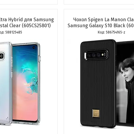
ltra Hybrid для Samsung
Чохол Spigen La Manon Cla
stal Clear (605CS25801)
Samsung Galaxy S10 Black (6
588125485
586754165-z