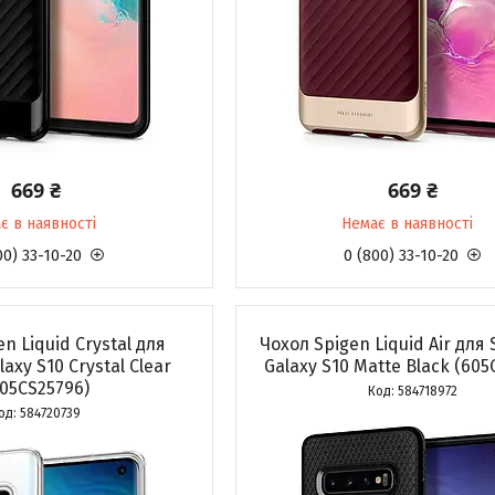
669 ₴
669 ₴
є в наявності
Немає в наявності
00) 33-10-20
0 (800) 33-10-20
n Liquid Crystal для
Чохол Spigen Liquid Air дл
axy S10 Crystal Clear
Galaxy S10 Matte Black (605
05CS25796)
584718972
584720739