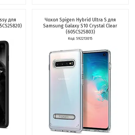
ssy для
Чохол Spigen Hybrid Ultra S для
05CS25820)
Samsung Galaxy S10 Crystal Clear
(605CS25803)
592213015