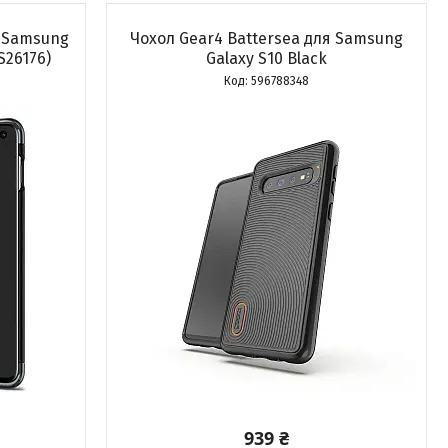
я Samsung
Чохол Gear4 Battersea для Samsung
S26176)
Galaxy S10 Black
596788348
939 ₴