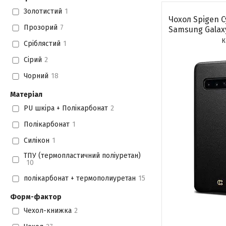
Золотистий
1
Чохол Spigen C
Прозорий
7
Samsung Galaxy
Сріблястий
1
Сірий
2
Чорний
18
Матеріал
PU шкіра + Полікарбонат
2
Полікарбонат
1
Силікон
1
ТПУ (термопластичний поліуретан)
10
полікарбонат + термополиуретан
15
Форм-фактор
Чехол-книжка
2