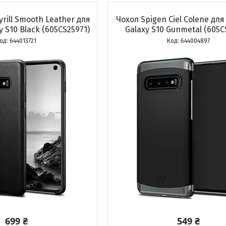
yrill Smooth Leather для
Чохол Spigen Ciel Colene дл
 S10 Black (605CS25971)
Galaxy S10 Gunmetal (605C
644013721
644004897
699 ₴
549 ₴