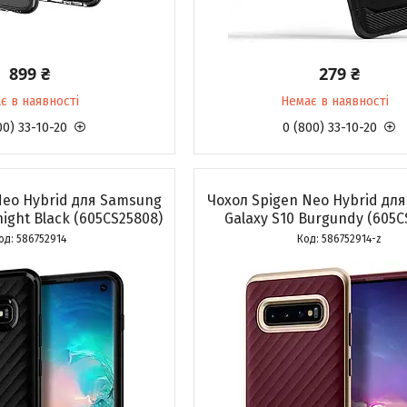
899 ₴
279 ₴
є в наявності
Немає в наявності
00) 33-10-20
0 (800) 33-10-20
Neo Hybrid для Samsung
Чохол Spigen Neo Hybrid дл
night Black (605CS25808)
Galaxy S10 Burgundy (605C
586752914
586752914-z