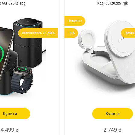
ACH09542-spg
CS1202RS-rgk
Новинка
Залишилось 26 днів
–9%
Залиши
Купити
Купити
4 499 ₴
2 749 ₴