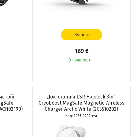
Купити
169 ₴
В наявності
истрій
Док-станція ESR Halolock 3in1
agSafe
Cryoboost MagSafe Magnetic Wireless
(ACH02190)
Charger Arctic White (2C5510202)
2C5510202-esr