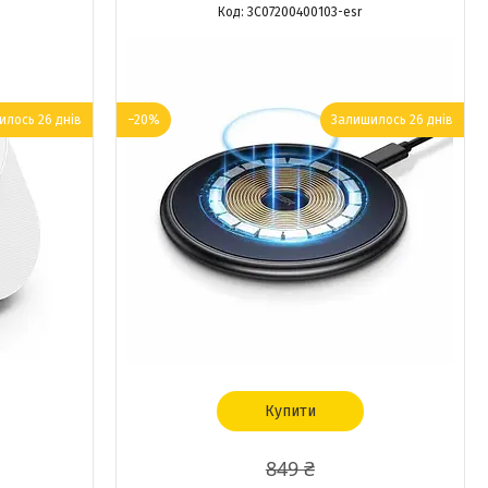
3C07200400103-esr
лось 26 днів
–20%
Залишилось 26 днів
Купити
849 ₴