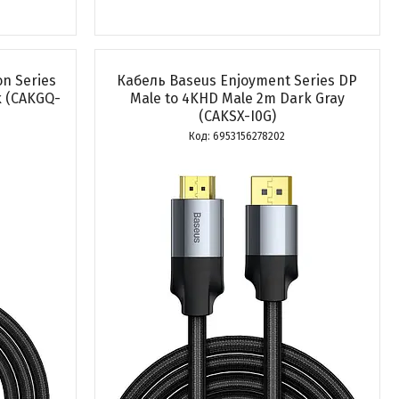
on Series
Кабель Baseus Enjoyment Series DP
k (CAKGQ-
Male to 4KHD Male 2m Dark Gray
(CAKSX-I0G)
6953156278202