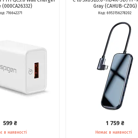
e (000CA26332)
Gray (CAHUB-CZ0G)
716642271
6953156278202
599 ₴
1 759 ₴
є в наявності
Немає в наявності