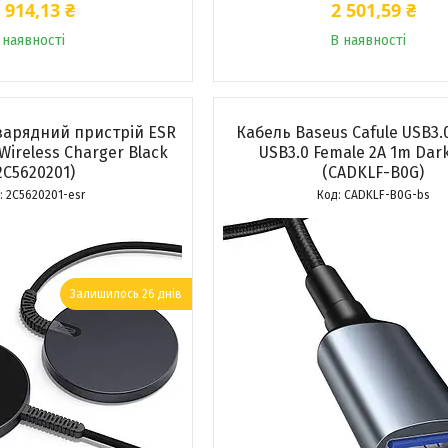
 914,13 ₴
2 501,59 ₴
 наявності
В наявності
зарядний пристрій ESR
Кабель Baseus Cafule USB3.0
 Wireless Charger Black
USB3.0 Female 2A 1m Dar
2C5620201)
(CADKLF-B0G)
2C5620201-esr
CADKLF-B0G-bs
Залишилось 26 днів