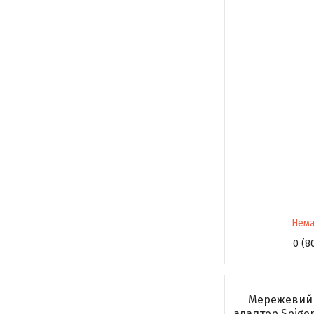
Нема
0 (8
Мережевий 
адаптер Spigen