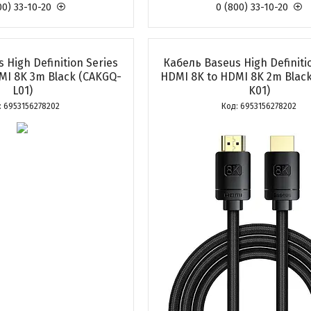
00) 33-10-20
0 (800) 33-10-20
 High Definition Series
Кабель Baseus High Definiti
MI 8K 3m Black (CAKGQ-
HDMI 8K to HDMI 8K 2m Blac
L01)
K01)
6953156278202
6953156278202