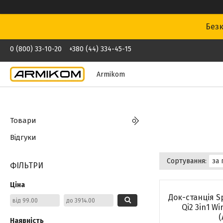
Безк
0 (800) 33-10-20
+380 (44) 334-45-15
Armikom
Товари
Відгуки
ФІЛЬТРИ
Ціна
Док-станція S
Qi2 3in1 Wi
(
Наявність