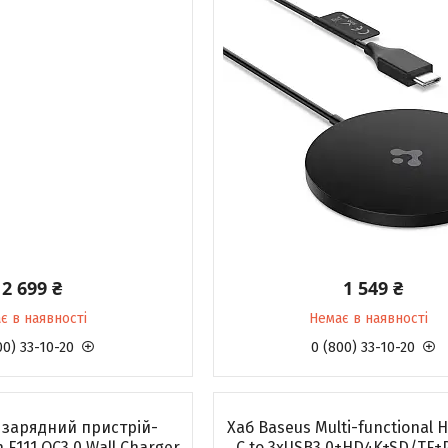
2 699 ₴
1 549 ₴
є в наявності
Немає в наявності
00) 33-10-20
0 (800) 33-10-20
зарядний пристрій-
Хаб Baseus Multi-functional 
 F111 QC3.0 Wall Charger
C to 3xUSB3.0+HD4K+SD/TF+