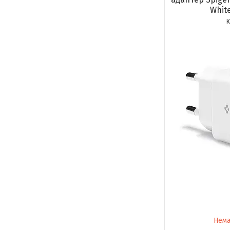
Whit
Нема