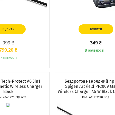
Купити
Купити
999 ₴
349 ₴
799,20 ₴
В наявності
 наявності
 Tech-Protect A8 3in1
Бездротове зарядний пр
etic Wireless Charger
Spigen ArcField PF2009 M
Black
Wireless Charger 7.5 W Black 
589046926839-arm
ACH02190-spg