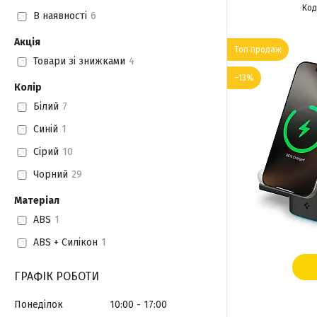
В наявності
6
Акція
Топ продаж
Товари зі знижками
4
–13%
Колір
Білий
7
Синій
1
Сірий
10
Чорний
29
Матеріал
ABS
1
ABS + Силікон
1
ГРАФІК РОБОТИ
Понеділок
10:00
17:00