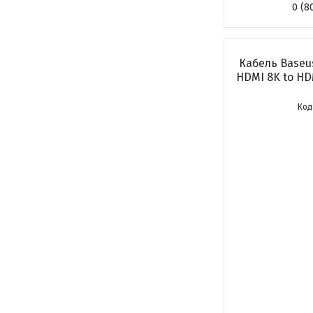
0 (8
Кабель Baseus
HDMI 8K to HD