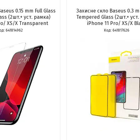
aseus 0.15 mm Full Glass
Захисне скло Baseus 0.3 m
ss (2шт.+ уст. рамка)
Tempered Glass (2шт.+ уст.
ro/ XS/X Transparent
iPhone 11 Pro/ XS/X Bl
641814962
641817626