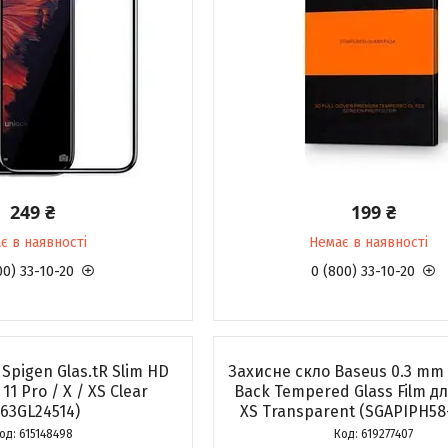
249 ₴
199 ₴
є в наявності
Немає в наявності
00) 33-10-20
0 (800) 33-10-20
Spigen Glas.tR Slim HD
Захисне скло Baseus 0.3 mm F
11 Pro / X / XS Clear
Back Tempered Glass Film д
063GL24514)
XS Transparent (SGAPIPH5
615148498
619277407