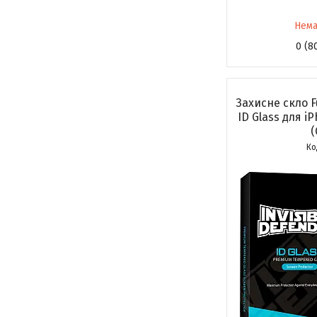
Нема
0 (8
Захисне скло F
ID Glass для iP
(