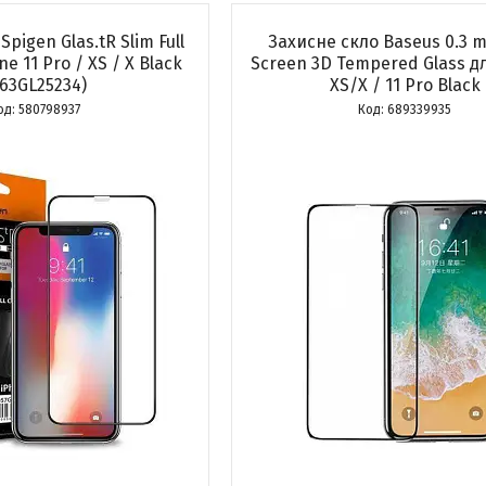
pigen Glas.tR Slim Full
Захисне скло Baseus 0.3 m
e 11 Pro / XS / X Black
Screen 3D Tempered Glass д
063GL25234)
XS/X / 11 Pro Black
580798937
689339935