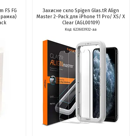
m FS FG
Захисне скло Spigen Glas.tR Align
 рамка)
Master 2-Pack для iPhone 11 Pro/ XS/ X
ack
Clear (AGL00109)
623603932-aa