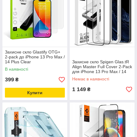
Захисне скло Glastify OTG+
2-pack до iPhone 13 Pro Max /
14 Plus Clear
Захисне скло Spigen Glas.tR
Align Master Full Cover 2-Pack
В наявності
для iPhone 13 Pro Max / 14
Plus Black (AGL03377)
399
Немає в наявності
₴
1 149
₴
Купити