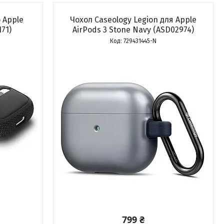
о Apple
Чохол Caseology Legion для Apple
171)
AirPods 3 Stone Navy (ASD02974)
729431445-N
799 ₴