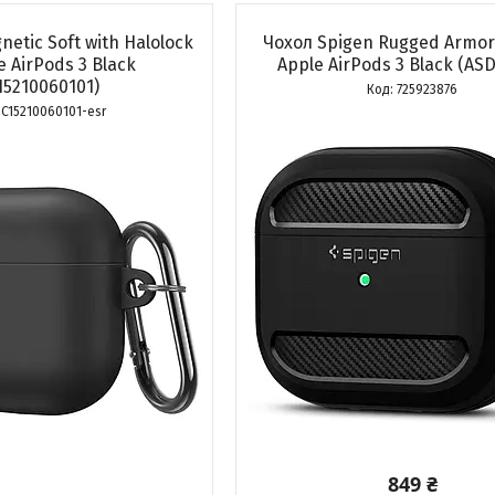
etic Soft with Halolock
Чохол Spigen Rugged Armor
e AirPods 3 Black
Apple AirPods 3 Black (AS
15210060101)
725923876
3C15210060101-esr
849 ₴