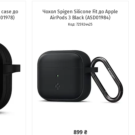
 case до
Чохол Spigen Silicone Fit до Apple
D01978)
AirPods 3 Black (ASD01984)
725924425
899 ₴