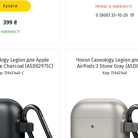
Купити
Немає в наявності
0 (800) 33-10-20
399 ₴
 наявності
logy Legion для Apple
Чохол Caseology Legion дл
ne Charcoal (ASD02975C)
AirPods 3 Stone Gray (ASD
729431445-C
729431445