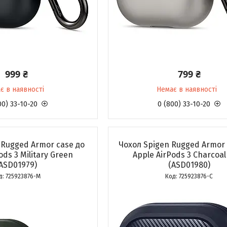
999 ₴
799 ₴
є в наявності
Немає в наявності
00) 33-10-20
0 (800) 33-10-20
 Rugged Armor case до
Чохол Spigen Rugged Armor 
ods 3 Military Green
Apple AirPods 3 Charcoal
ASD01979)
(ASD01980)
725923876-М
725923876-С