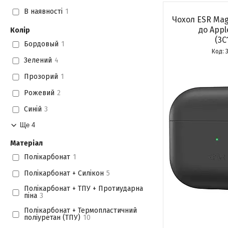
В наявності
1
Чохол ESR Magn
до Appl
Колір
(3C
Бордовый
1
Зелений
4
Прозорий
1
Рожевий
2
Синій
3
Ще 4
Матеріал
Полікарбонат
1
Полікарбонат + Силікон
5
Полікарбонат + ТПУ + Протиударна
піна
3
Полікарбонат + Термопластичний
поліуретан (ТПУ)
10