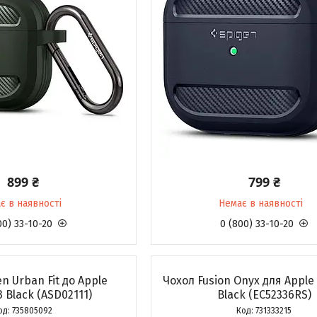
899 ₴
799 ₴
є в наявності
Немає в наявності
00) 33-10-20
0 (800) 33-10-20
n Urban Fit до Apple
Чохол Fusion Onyx для Apple 
3 Black (ASD02111)
Black (EC52336RS)
735805092
731333215