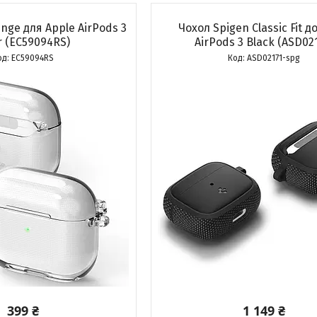
inge для Apple AirPods 3
Чохол Spigen Classic Fit д
r (EC59094RS)
AirPods 3 Black (ASD02
EC59094RS
ASD02171-spg
399 ₴
1 149 ₴