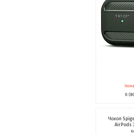
Нема
0 (8
Чохол Spige
AirPods 