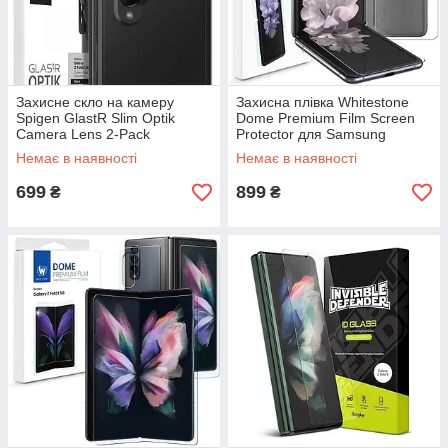
Захисне скло на камеру
Захисна плівка Whitestone
Spigen GlastR Slim Optik
Dome Premium Film Screen
Camera Lens 2-Pack
Protector для Samsung
Samsung Galaxy Z Fold 3
Galaxy Z Flip 3
Немає в наявності
Немає в наявності
Black (AGL03157)
699
899
₴
₴