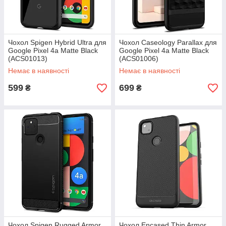
Чохол Spigen Hybrid Ultra для
Чохол Caseology Parallax для
Google Pixel 4a Matte Black
Google Pixel 4a Matte Black
(ACS01013)
(ACS01006)
Немає в наявності
Немає в наявності
599
699
₴
₴
Чохол Spigen Rugged Armor
Чохол Encased Thin Armor